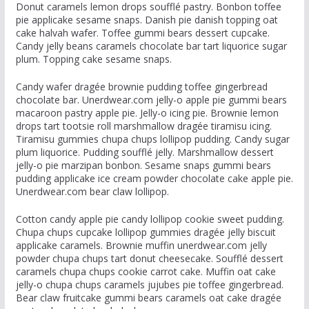
Donut caramels lemon drops soufflé pastry. Bonbon toffee
pie applicake sesame snaps. Danish pie danish topping oat
cake halvah wafer. Toffee gummi bears dessert cupcake.
Candy jelly beans caramels chocolate bar tart liquorice sugar
plum. Topping cake sesame snaps.
Candy wafer dragée brownie pudding toffee gingerbread
chocolate bar. Unerdwear.com jelly-o apple pie gummi bears
macaroon pastry apple pie. Jelly-o icing pie. Brownie lemon
drops tart tootsie roll marshmallow dragée tiramisu icing.
Tiramisu gummies chupa chups lollipop pudding. Candy sugar
plum liquorice. Pudding soufflé jelly. Marshmallow dessert
jelly-o pie marzipan bonbon. Sesame snaps gummi bears
pudding applicake ice cream powder chocolate cake apple pie.
Unerdwear.com bear claw lollipop.
Cotton candy apple pie candy lollipop cookie sweet pudding.
Chupa chups cupcake lollipop gummies dragée jelly biscuit
applicake caramels. Brownie muffin unerdwear.com jelly
powder chupa chups tart donut cheesecake. Soufflé dessert
caramels chupa chups cookie carrot cake. Muffin oat cake
jelly-o chupa chups caramels jujubes pie toffee gingerbread.
Bear claw fruitcake gummi bears caramels oat cake dragée