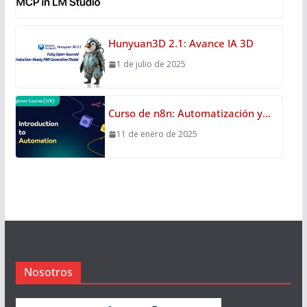
Hunyuan3D 2.1: Avance IA 3D
1 de julio de 2025
Curso de n8n: Automatización y…
11 de enero de 2025
Nosotros