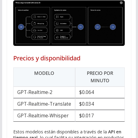
Precios y disponibilidad
MODELO
PRECIO POR
MINUTO
GPT‑Realtime‑2
$0.064
GPT‑Realtime‑Translate
$0.034
GPT‑Realtime‑Whisper
$0.017
Estos modelos están disponibles a través de la
API en
tiempo real
, lo cual facilita su integración en productos