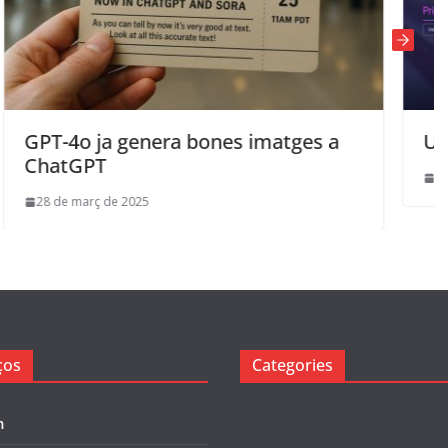
 bones imatges a
Unitree G1
19 d'agost de 2024
ços
Categories
m