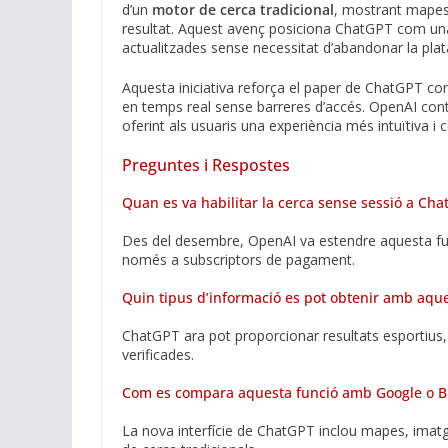
d’un
motor de cerca tradicional
, mostrant mapes,
resultat. Aquest avenç posiciona ChatGPT com una 
actualitzades sense necessitat d’abandonar la pla
Aquesta iniciativa reforça el paper de ChatGPT com 
en temps real sense barreres d’accés. OpenAI cont
oferint als usuaris una experiència més intuïtiva i 
Preguntes i Respostes
Quan es va habilitar la cerca sense sessió a Ch
Des del desembre, OpenAI va estendre aquesta func
només a subscriptors de pagament.
Quin tipus d’informació es pot obtenir amb aque
ChatGPT ara pot proporcionar resultats esportius,
verificades.
Com es compara aquesta funció amb Google o B
La nova interfície de ChatGPT inclou mapes, imatge