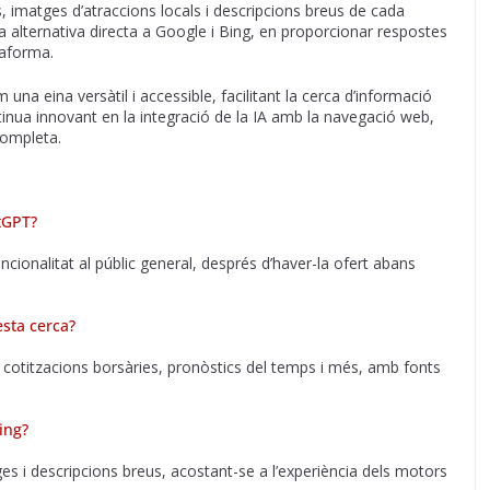
 imatges d’atraccions locals i descripcions breus de cada
alternativa directa a Google i Bing, en proporcionar respostes
taforma.
una eina versàtil i accessible, facilitant la cerca d’informació
inua innovant en la integració de la IA amb la navegació web,
completa.
atGPT?
ionalitat al públic general, després d’haver-la ofert abans
sta cerca?
 cotitzacions borsàries, pronòstics del temps i més, amb fonts
ing?
s i descripcions breus, acostant-se a l’experiència dels motors