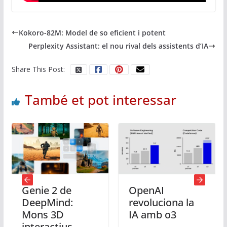
Kokoro-82M: Model de so eficient i potent
Perplexity Assistant: el nou rival dels assistents d’IA
Share This Post:
També et pot interessar
Genie 2 de
OpenAI
I
DeepMind:
revoluciona la
P
Mons 3D
IA amb o3
v
interactius