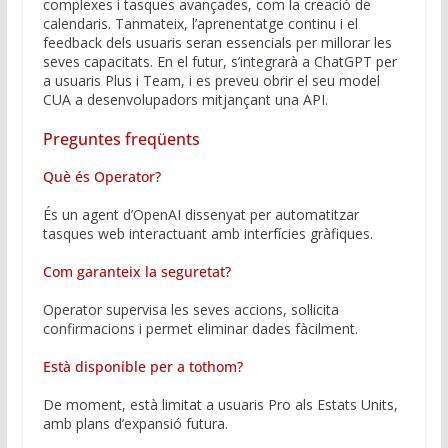
complexes i tasques avançades, com la creació de
calendaris. Tanmateix, l’aprenentatge continu i el
feedback dels usuaris seran essencials per millorar les
seves capacitats. En el futur, s’integrarà a ChatGPT per
a usuaris Plus i Team, i es preveu obrir el seu model
CUA a desenvolupadors mitjançant una API.
Preguntes freqüents
Què és Operator?
És un agent d’OpenAI dissenyat per automatitzar
tasques web interactuant amb interfícies gràfiques.
Com garanteix la seguretat?
Operator supervisa les seves accions, sol·licita
confirmacions i permet eliminar dades fàcilment.
Està disponible per a tothom?
De moment, està limitat a usuaris Pro als Estats Units,
amb plans d’expansió futura.