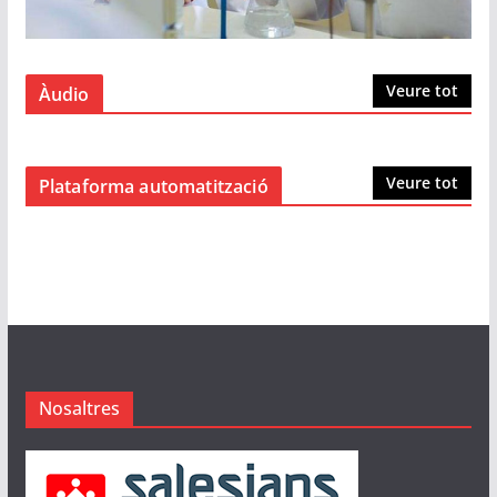
Veure tot
Àudio
Veure tot
Plataforma automatització
Nosaltres