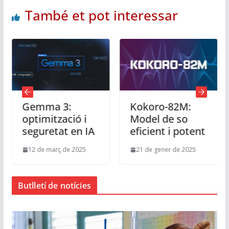
També et pot interessar
Gemma 3:
Kokoro-82M:
optimització i
Model de so
seguretat en IA
eficient i potent
12 de març de 2025
21 de gener de 2025
Butlletí de notícies