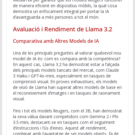
de manera eficient en dispositius mòbils, la qual cosa
demostra un enfocament integral per portar la IA
d’avantguarda a més persones a tot el món.
Avaluació i Rendiment de Llama 3.2
Comparativa amb Altres Models de IA
Una de les principals preguntes al valorar qualsevol nou
model de IA és: com es compara amb la competència?
En aquest cas, Llama 3.2 ha demostrat estar a l’alçada
dels principals models tancats del mercat, com Claude
3 Haiku i GPT4o-mini, especialment en tasques de
comprensió visual. En proves exhaustives, els models
de visió de Llama han superat altres models de base en
el reconeixement d’imatges i en tasques de raonament
visual.
Fins i tot els models lleugers, com el 3B, han demostrat
la seva vàlua davant competidors com Gemma 2 i Phi
3.5-mini, destacant-se en tasques com el seguiment
d’instruccions i l’ús d’eines. Aquest alt rendiment,
combinat amb l’avantatge de ser models oberts, fa de