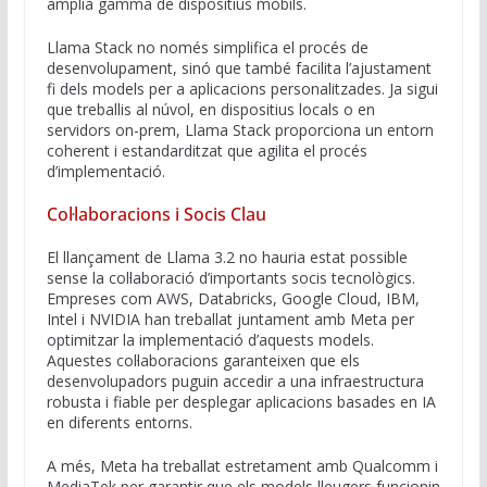
àmplia gamma de dispositius mòbils.
Llama Stack no només simplifica el procés de
desenvolupament, sinó que també facilita l’ajustament
fi dels models per a aplicacions personalitzades. Ja sigui
que treballis al núvol, en dispositius locals o en
servidors on-prem, Llama Stack proporciona un entorn
coherent i estandarditzat que agilita el procés
d’implementació.
Col·laboracions i Socis Clau
El llançament de Llama 3.2 no hauria estat possible
sense la col·laboració d’importants socis tecnològics.
Empreses com AWS, Databricks, Google Cloud, IBM,
Intel i NVIDIA han treballat juntament amb Meta per
optimitzar la implementació d’aquests models.
Aquestes col·laboracions garanteixen que els
desenvolupadors puguin accedir a una infraestructura
robusta i fiable per desplegar aplicacions basades en IA
en diferents entorns.
A més, Meta ha treballat estretament amb Qualcomm i
MediaTek per garantir que els models lleugers funcionin