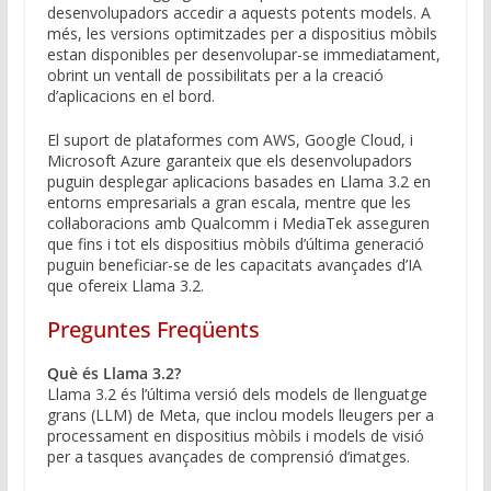
desenvolupadors accedir a aquests potents models. A
més, les versions optimitzades per a dispositius mòbils
estan disponibles per desenvolupar-se immediatament,
obrint un ventall de possibilitats per a la creació
d’aplicacions en el bord.
El suport de plataformes com AWS, Google Cloud, i
Microsoft Azure garanteix que els desenvolupadors
puguin desplegar aplicacions basades en Llama 3.2 en
entorns empresarials a gran escala, mentre que les
col·laboracions amb Qualcomm i MediaTek asseguren
que fins i tot els dispositius mòbils d’última generació
puguin beneficiar-se de les capacitats avançades d’IA
que ofereix Llama 3.2.
Preguntes Freqüents
Què és Llama 3.2?
Llama 3.2 és l’última versió dels models de llenguatge
grans (LLM) de Meta, que inclou models lleugers per a
processament en dispositius mòbils i models de visió
per a tasques avançades de comprensió d’imatges.