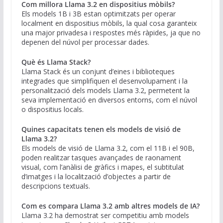
Com millora Llama 3.2 en dispositius mòbils?
Els models 1B i 3B estan optimitzats per operar
localment en dispositius mòbils, la qual cosa garanteix
una major privadesa i respostes més ràpides, ja que no
depenen del núvol per processar dades.
Què és Llama Stack?
Llama Stack és un conjunt d’eines i biblioteques
integrades que simplifiquen el desenvolupament i la
personalització dels models Llama 3.2, permetent la
seva implementació en diversos entorns, com el núvol
o dispositius locals.
Quines capacitats tenen els models de visió de
Llama 3.2?
Els models de visió de Llama 3.2, com el 11B i el 90B,
poden realitzar tasques avançades de raonament
visual, com l’anàlisi de gràfics i mapes, el subtitulat
d’imatges i la localització d’objectes a partir de
descripcions textuals.
Com es compara Llama 3.2 amb altres models de IA?
Llama 3.2 ha demostrat ser competitiu amb models