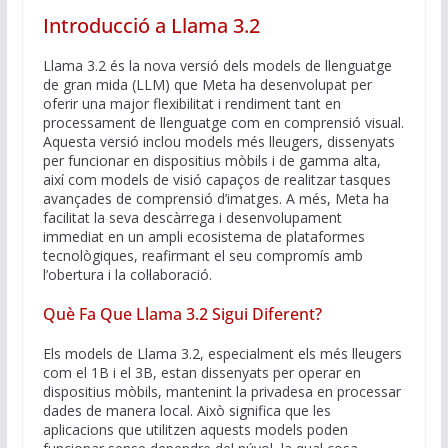
Introducció a Llama 3.2
Llama 3.2 és la nova versió dels models de llenguatge
de gran mida (LLM) que Meta ha desenvolupat per
oferir una major flexibilitat i rendiment tant en
processament de llenguatge com en comprensió visual.
Aquesta versió inclou models més lleugers, dissenyats
per funcionar en dispositius mòbils i de gamma alta,
així com models de visió capaços de realitzar tasques
avançades de comprensió d’imatges. A més, Meta ha
facilitat la seva descàrrega i desenvolupament
immediat en un ampli ecosistema de plataformes
tecnològiques, reafirmant el seu compromís amb
l’obertura i la col·laboració.
Què Fa Que Llama 3.2 Sigui Diferent?
Els models de Llama 3.2, especialment els més lleugers
com el 1B i el 3B, estan dissenyats per operar en
dispositius mòbils, mantenint la privadesa en processar
dades de manera local. Això significa que les
aplicacions que utilitzen aquests models poden