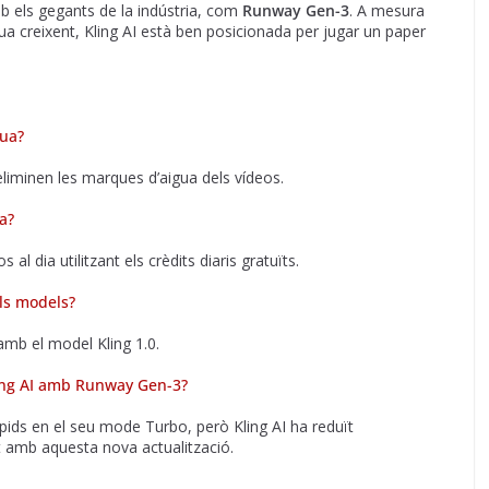
b els gegants de la indústria, com
Runway Gen-3
. A mesura
a creixent, Kling AI està ben posicionada per jugar un paper
gua?
eliminen les marques d’aigua dels vídeos.
a?
al dia utilitzant els crèdits diaris gratuïts.
els models?
mb el model Kling 1.0.
ing AI amb Runway Gen-3?
ds en el seu mode Turbo, però Kling AI ha reduït
 amb aquesta nova actualització.