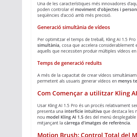
Una de les característiques més innovadores d’aqu
poden controlar el
moviment d’objectes i perso
seqüències d’acció amb més precisió.
Generació simultània de vídeos
Per optimitzar el temps de treball, Kling AI 1.5 Pr
simultània
, cosa que accelera considerablement el
aquells que necessiten produir múltiples vídeos en
Temps de generació reduïts
A més de la capacitat de crear vídeos simultàniame
permetent als usuaris generar vídeos en
menys t
Com Començar a utilitzar Kling AI
Usar Kling AI 1.5 Pro és un procés relativament sen
presenta una
interfície intuïtiva
que destaca les no
nou
model Kling AI 1.5
des del menú desplegable i
mitjançant la
càrrega d’imatges de referència
.
Motion Brush: Control Total del 