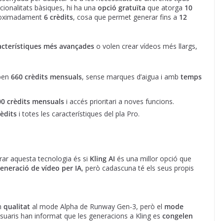
ncionalitats bàsiques, hi ha una
opció gratuïta
que atorga
10
proximadament
6 crèdits
, cosa que permet generar fins a
12
acterístiques més avançades
o volen crear vídeos més llargs,
eben
660 crèdits mensuals
, sense marques d’aigua i amb
temps
0 crèdits mensuals
i accés prioritari a noves funcions.
èdits
i totes les característiques del pla Pro.
rar aquesta tecnologia és si
Kling AI
és una millor opció que
eneració de vídeo per IA
, però cadascuna té els seus propis
en
qualitat
al mode Alpha de Runway Gen-3, però el
mode
usuaris han informat que les generacions a Kling es
congelen