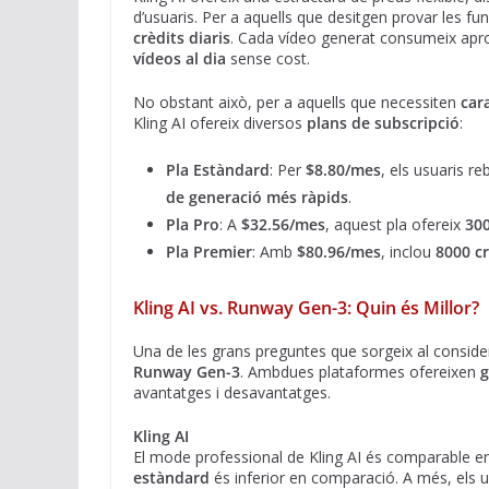
d’usuaris. Per a aquells que desitgen provar les fu
crèdits diaris
. Cada vídeo generat consumeix a
vídeos al dia
sense cost.
No obstant això, per a aquells que necessiten
car
Kling AI ofereix diversos
plans de subscripció
:
Pla Estàndard
: Per
$8.80/mes
, els usuaris r
de generació més ràpids
.
Pla Pro
: A
$32.56/mes
, aquest pla ofereix
300
Pla Premier
: Amb
$80.96/mes
, inclou
8000 cr
Kling AI vs. Runway Gen-3: Quin és Millor?
Una de les grans preguntes que sorgeix al conside
Runway Gen-3
. Ambdues plataformes ofereixen
g
avantatges i desavantatges.
Kling AI
El mode professional de Kling AI és comparable 
estàndard
és inferior en comparació. A més, els 