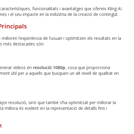
característiques, funcionalitats i avantatges que ofereix Kling AI
es i el seu impacte en la indústria de la creació de contingut.
Principals
milloren l’experiència de l’usuari i optimitzen els resultats en la
ats més destacades són:
generar vídeos en
resolució 1080p
, cosa que proporciona
ment útil per a aquells que busquen un alt nivell de qualitat en
or resolució, sinó que també s’ha optimitzat per millorar la
 millora és evident en la representació de detalls fins i
t