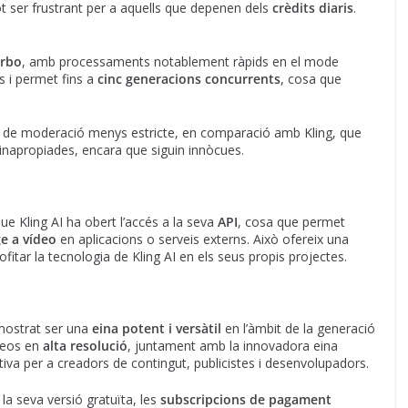
ot ser frustrant per a aquells que depenen dels
crèdits diaris
.
urbo
, amb processaments notablement ràpids en el mode
s i permet fins a
cinc generacions concurrents
, cosa que
a de moderació menys estricte, en comparació amb Kling, que
inapropiades, encara que siguin innòcues.
ue Kling AI ha obert l’accés a la seva
API
, cosa que permet
e a vídeo
en aplicacions o serveis externs. Això ofereix una
itar la tecnologia de Kling AI en els seus propis projectes.
emostrat ser una
eina potent i versàtil
en l’àmbit de la generació
ídeos en
alta resolució
, juntament amb la innovadora eina
tiva per a creadors de contingut, publicistes i desenvolupadors.
la seva versió gratuïta, les
subscripcions de pagament