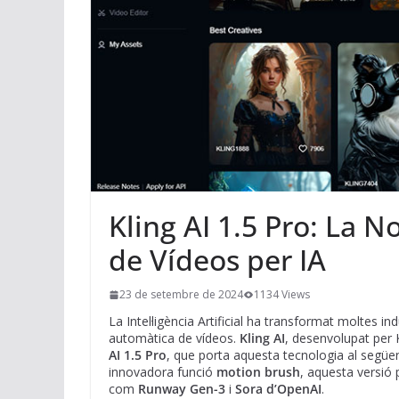
Kling AI 1.5 Pro: La 
de Vídeos per IA
23 de setembre de 2024
1134 Views
La Intel·ligència Artificial ha transformat moltes i
automàtica de vídeos.
Kling AI
, desenvolupat per 
AI 1.5 Pro
, que porta aquesta tecnologia al següen
innovadora funció
motion brush
, aquesta versió
com
Runway Gen-3
i
Sora d’OpenAI
.