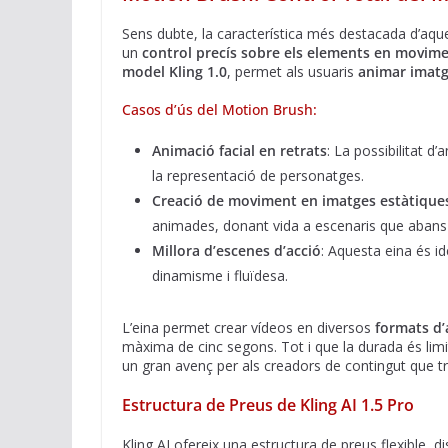
Sens dubte, la característica més destacada d’aque
un
control precís sobre els elements en movim
model Kling 1.0
, permet als usuaris
animar imatg
Casos d’ús del Motion Brush:
Animació facial en retrats
: La possibilitat d
la representació de personatges.
Creació de moviment en imatges estàtique
animades, donant vida a escenaris que abans 
Millora d’escenes d’acció
: Aquesta eina és i
dinamisme i fluïdesa.
L’eina permet crear vídeos en diversos
formats d’
màxima de cinc segons. Tot i que la durada és limit
un gran avenç per als creadors de contingut que tr
Estructura de Preus de Kling AI 1.5 Pro
Kling AI ofereix una estructura de preus flexible, 