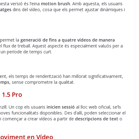
esta versió és l’eina
motion brush
. Amb aquesta, els usuaris
natges
dins del vídeo, cosa que els permet ajustar dinàmiques i
o permet la
generació de fins a quatre vídeos de manera
 flux de treball. Aquest aspecte és especialment valuós per a
 un període de temps curt.
nt, els temps de renderització han millorat significativament,
emps
, sense comprometre la qualitat.
 1.5 Pro
zill. Un cop els usuaris
inicien sessió
al lloc web oficial, se’ls
ves funcionalitats disponibles. Des d’allí, poden seleccionar el
 començar a crear vídeos a partir de
descripcions de text
o
Moviment en Vídeo