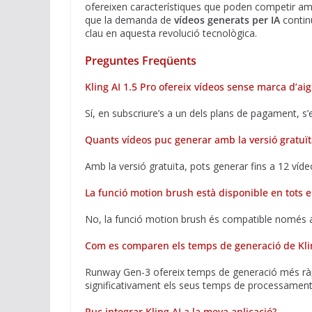
ofereixen característiques que poden competir am
que la demanda de
vídeos generats per IA
continu
clau en aquesta revolució tecnològica.
Preguntes Freqüents
Kling AI 1.5 Pro ofereix vídeos sense marca d’ai
Sí, en subscriure’s a un dels plans de pagament, s’
Quants vídeos puc generar amb la versió gratuït
Amb la versió gratuïta, pots generar fins a 12 vídeos 
La funció motion brush està disponible en tots 
No, la funció motion brush és compatible només a
Com es comparen els temps de generació de Kl
Runway Gen-3 ofereix temps de generació més ràpi
significativament els seus temps de processament
Puc integrar Kling AI a la meva aplicació?