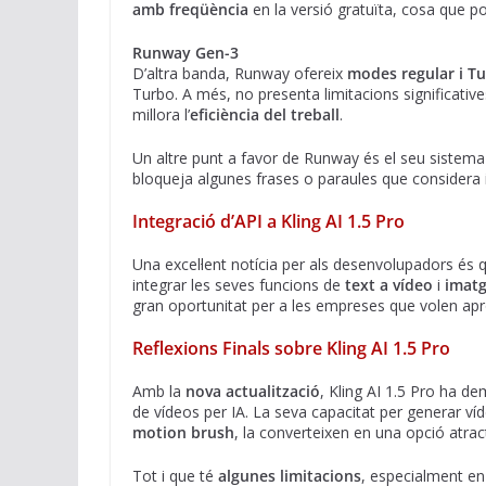
amb freqüència
en la versió gratuïta, cosa que p
Runway Gen-3
D’altra banda, Runway ofereix
modes regular i T
Turbo. A més, no presenta limitacions significative
millora l’
eficiència del treball
.
Un altre punt a favor de Runway és el seu sistem
bloqueja algunes frases o paraules que considera 
Integració d’API a Kling AI 1.5 Pro
Una excel·lent notícia per als desenvolupadors és q
integrar les seves funcions de
text a vídeo
i
imatg
gran oportunitat per a les empreses que volen aprof
Reflexions Finals sobre Kling AI 1.5 Pro
Amb la
nova actualització
, Kling AI 1.5 Pro ha d
de vídeos per IA. La seva capacitat per generar v
motion brush
, la converteixen en una opció atrac
Tot i que té
algunes limitacions
, especialment en 