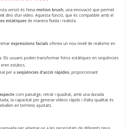
sta versió és l’eina
motion brush
, una innovació que permet
ent
dins d’un vídeo. Aquesta funció, que és compatible amb el
es estàtiques
de manera fluida i realista.
’animar
expressions facials
ofereix un nou nivell de realisme en
s
: Els usuaris poden transformar fotos estàtiques en seqüències
eren estàtics.
deal per a
seqüències d’acció ràpides
, proporcionant
aspecte
com paisatge, retrat i quadrat, amb una durada
ada, la capacitat per generar vídeos ràpids i d’alta qualitat és
eballen en terminis ajustats.
dissenyada per adaptar-se a les necessitats de diferents tipus