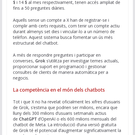
$ i 14 $ al mes respectivament, tenen accés ampliat de
fins a 50 preguntes diàries.
Aquells sense un compte a X han de registrar-se i
complir amb certs requisits, com tenir un compte actiu
durant almenys set dies i vincular-lo a un número de
telèfon. Aquest sistema busca fomentar un ús més
estructurat del chatbot.
A més de respondre preguntes i participar en
converses,
Grok
s’utilitza per investigar temes actuals,
proporcionar suport en programació i gestionar
consultes de clients de manera automàtica per a
negocis.
La competència en el món dels chatbots
Tot i que X no ha revelat oficialment les xifres d’usuaris
de Grok, s’estima que podrien ser milions, encara que
lluny dels 300 milions d’usuaris setmanals actius
de
ChatGPT
d’OpenAI o els 600 milions mensuals del
chatbot de Meta. La introducció d’una versió gratuïta
de Grok té el potencial d’augmentar significativament la