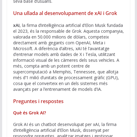
seva base d’usuaris.
Una ullada al desenvolupament de xAI i Grok
xAI
, la firma d’intel·ligència artificial d’Elon Musk fundada
el 2023, és la responsable de Grok. Aquesta companyia,
valorada en 50.000 milions de dòlars, competeix
directament amb gegants com OpenAI, Meta i
Microsoft. A diferència d’altres, xAI té l’avantatge
d’entrenar models amb dades de X i Tesla, utilitzant
informació visual de les càmeres dels seus vehicles. A
més, compta amb un potent centre de
supercomputació a Memphis, Tennessee, que allotja
més d’1 milió d’unitats de processament gràfic (GPU),
cosa que el converteix en un dels sistemes més
avançats per a l’entrenament de models d’IA.
Preguntes i respostes
Què és Grok AI?
Grok AI és un chatbot desenvolupat per xAI, la firma
d’intel·ligència artificial d’Elon Musk, dissenyat per
respondre preguntes, analitzar imatges i gestionar