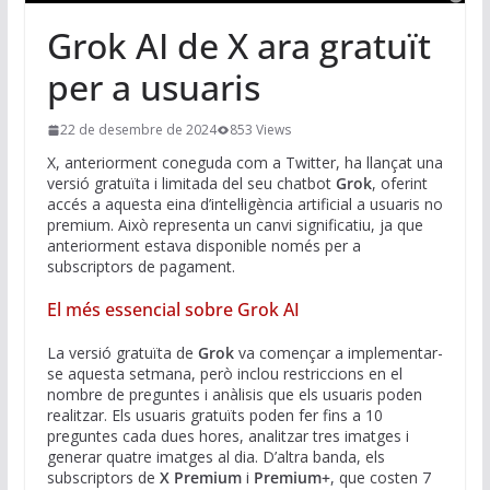
Grok AI de X ara gratuït
per a usuaris
22 de desembre de 2024
853 Views
X, anteriorment coneguda com a Twitter, ha llançat una
versió gratuïta i limitada del seu chatbot
Grok
, oferint
accés a aquesta eina d’intel·ligència artificial a usuaris no
premium. Això representa un canvi significatiu, ja que
anteriorment estava disponible només per a
subscriptors de pagament.
El més essencial sobre Grok AI
La versió gratuïta de
Grok
va començar a implementar-
se aquesta setmana, però inclou restriccions en el
nombre de preguntes i anàlisis que els usuaris poden
realitzar. Els usuaris gratuïts poden fer fins a 10
preguntes cada dues hores, analitzar tres imatges i
generar quatre imatges al dia. D’altra banda, els
subscriptors de
X Premium
i
Premium+
, que costen 7