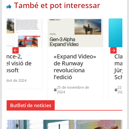
També et pot interessar
2,
«Expand Video»
Classe
sió de
de Runway
magistral d
t
revoluciona
Jürgen
l’edició
Schmidhub
de 2024
25 de novembre de
22 de novembre
2024
2024
Butlletí de notícies