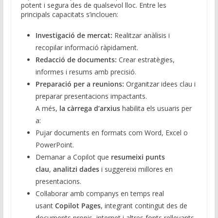
potent i segura des de qualsevol lloc. Entre les
principals capacitats s’inclouen:
Investigació de mercat:
Realitzar anàlisis i
recopilar informació ràpidament.
Redacció de documents:
Crear estratègies,
informes i resums amb precisió.
Preparació per a reunions:
Organitzar idees clau i
preparar presentacions impactants.
A més,
la càrrega d’arxius
habilita els usuaris per
a:
Pujar documents en formats com Word, Excel o
PowerPoint.
Demanar a Copilot que
resumeixi punts
clau
,
analitzi dades
i suggereixi millores en
presentacions.
Col·laborar amb companys en temps real
usant
Copilot Pages
, integrant contingut des de
documents propis, internet i altres fonts rellevants.