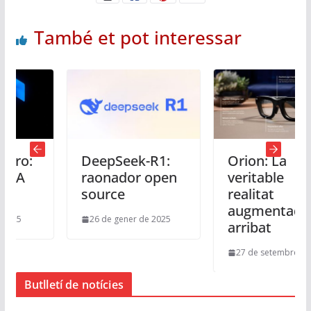
També et pot interessar
:
DeepSeek-R1:
Orion: La
raonador open
veritable
source
realitat
augmentada ha
26 de gener de 2025
arribat
27 de setembre de 2024
Butlletí de notícies