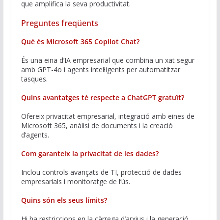
que amplifica la seva productivitat.
Preguntes freqüents
Què és Microsoft 365 Copilot Chat?
És una eina d’IA empresarial que combina un xat segur
amb GPT-4o i agents intel·ligents per automatitzar
tasques.
Quins avantatges té respecte a ChatGPT gratuït?
Ofereix privacitat empresarial, integració amb eines de
Microsoft 365, anàlisi de documents i la creació
d’agents.
Com garanteix la privacitat de les dades?
Inclou controls avançats de TI, protecció de dades
empresarials i monitoratge de l’ús.
Quins són els seus límits?
Hi ha restriccions en la càrrega d’arxius i la generació