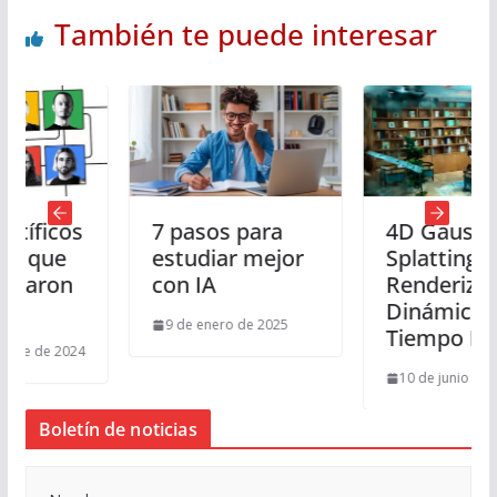
También te puede interesar
cos
7 pasos para
4D Gaussian
e
estudiar mejor
Splatting:
on
con IA
Renderización
Dinámica en
9 de enero de 2025
Tiempo Real
2024
10 de junio de 2025
Boletín de noticias