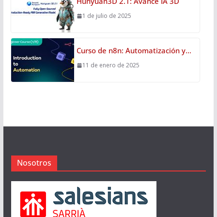
Hunyuan3D 2.1: Avance IA 3D
1 de julio de 2025
Curso de n8n: Automatización y…
11 de enero de 2025
Nosotros