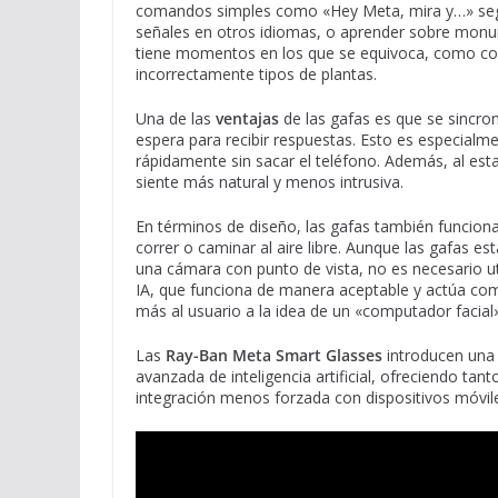
comandos simples como «Hey Meta, mira y…» seguid
señales en otros idiomas, o aprender sobre mon
tiene momentos en los que se equivoca, como conf
incorrectamente tipos de plantas.
Una de las
ventajas
de las gafas es que se sincron
espera para recibir respuestas. Esto es especialmen
rápidamente sin sacar el teléfono. Además, al esta
siente más natural y menos intrusiva.
En términos de diseño, las gafas también funci
correr o caminar al aire libre. Aunque las gafas e
una cámara con punto de vista, no es necesario uti
IA, que funciona de manera aceptable y actúa c
más al usuario a la idea de un «computador facial»,
Las
Ray-Ban Meta Smart Glasses
introducen una 
avanzada de inteligencia artificial, ofreciendo tan
integración menos forzada con dispositivos móvil