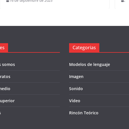
23 de marzo de 2026
es
Categorias
s somos
Modelos de lenguaje
eratos
Imagen
medio
Sonido
uperior
Vídeo
s
Rincón Teórico