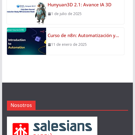
Hunyuan3D 2.1: Avance IA 3D
1 de julio de 2025
Curso de n8n: Automatización y…
11 de enero de 2025
Nosotros