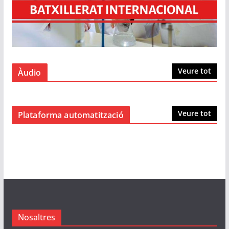
Veure tot
Àudio
Veure tot
Plataforma automatització
Nosaltres