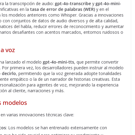
a la transcripción de audio:
gpt-4o-transcribe
y
gpt-4o-mini-
ificativas en la
tasa de error de palabras (WER)
y en el
a los modelos anteriores como Whisper. Gracias a innovaciones
 con conjuntos de datos de audio diversos y de alta calidad,
tices del habla, reducir errores de reconocimiento y aumentar
scenarios desafiantes con acentos marcados, entornos ruidosos o
 a voz
 ha lanzado el modelo
gpt-4o-mini-tts
, que permite convertir
 Por primera vez, los desarrolladores pueden instruir al modelo
 decirlo
, permitiendo que la voz generada adopte tonalidades
iente empático o la de un narrador de historias creativas. Esta
sonalización para agentes de voz, mejorando la experiencia
ón al cliente, narraciones y más. ​
os modelos
 varias innovaciones técnicas clave:​
cos
: Los modelos se han entrenado extensamente con