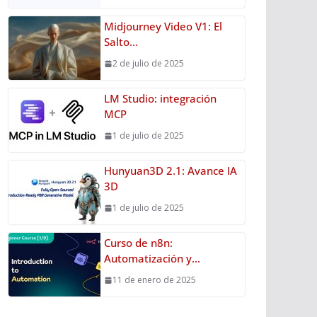
Midjourney Video V1: El
Salto…
2 de julio de 2025
LM Studio: integración
MCP
1 de julio de 2025
Hunyuan3D 2.1: Avance IA
3D
1 de julio de 2025
Curso de n8n:
Automatización y…
11 de enero de 2025