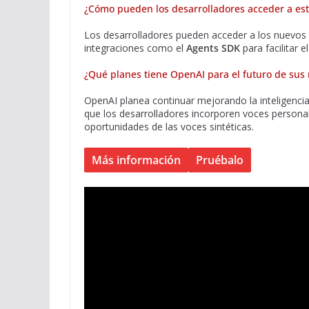
¿Cómo pueden los desarrolladores acceder a es
Los desarrolladores pueden acceder a los nuevos
integraciones como el
Agents SDK
para facilitar 
¿Qué planes tiene OpenAI para el futuro de sus
OpenAI planea continuar mejorando la inteligenci
que los desarrolladores incorporen voces personal
oportunidades de las voces sintéticas.​
Más información
Pruébalo