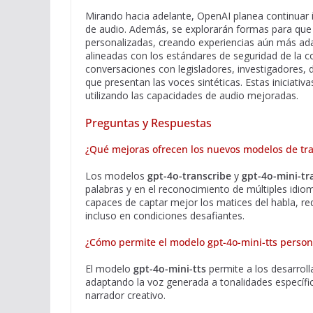
Mirando hacia adelante, OpenAI planea continuar i
de audio. Además, se explorarán formas para que 
personalizadas, creando experiencias aún más ada
alineadas con los estándares de seguridad de l
conversaciones con legisladores, investigadores, 
que presentan las voces sintéticas. Estas iniciati
utilizando las capacidades de audio mejoradas. ​
Preguntas y Respuestas
¿Qué mejoras ofrecen los nuevos modelos de tr
Los modelos
gpt-4o-transcribe
y
gpt-4o-mini-tr
palabras y en el reconocimiento de múltiples id
capaces de captar mejor los matices del habla, redu
incluso en condiciones desafiantes.​
¿Cómo permite el modelo gpt-4o-mini-tts personal
El modelo
gpt-4o-mini-tts
permite a los desarroll
adaptando la voz generada a tonalidades específic
narrador creativo.​