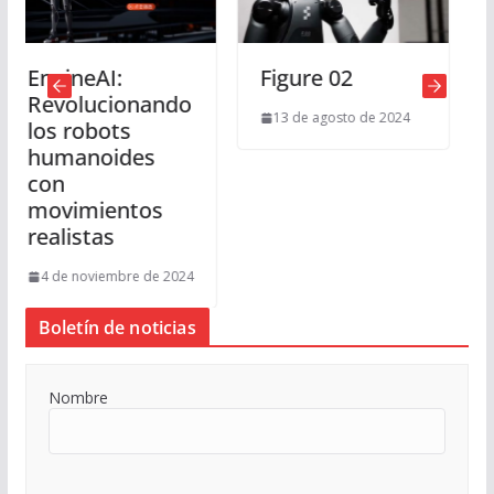
:
Figure 02
GPT4o, GPT
ionando
análisis de
13 de agosto de 2024
ts
documento
des
gratis en
ChatGPT
ntos
30 de mayo de 2
bre de 2024
Boletín de noticias
Nombre