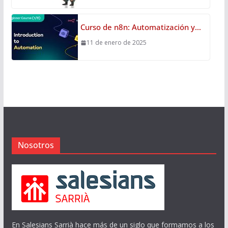
Curso de n8n: Automatización y…
11 de enero de 2025
Nosotros
En Salesians Sarrià hace más de un siglo que formamos a los